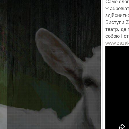
Саме слов
ж абревіат
здійснить
Виступи Z
театр, де
собою і с
www.zazako