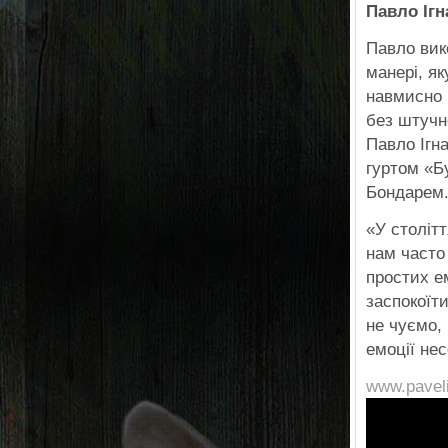
Павло Ігн
Павло вик
манері, я
навмисно 
без штучн
Павло Ігна
гуртом «Б
Бондарем.
«У столітт
нам часто 
простих е
заспокоїт
не чуємо, 
емоції не
www.pavel