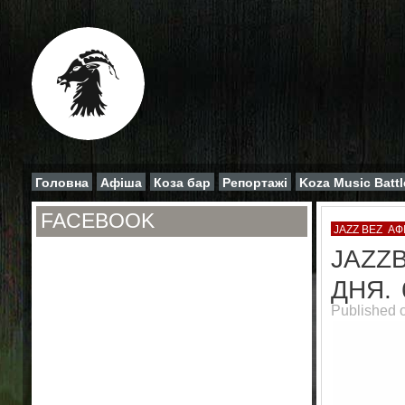
Головна
Афіша
Коза бар
Репортажі
Koza Music Battl
FACEBOOK
JAZZ BEZ
АФ
JAZZ
ДНЯ.
Published 