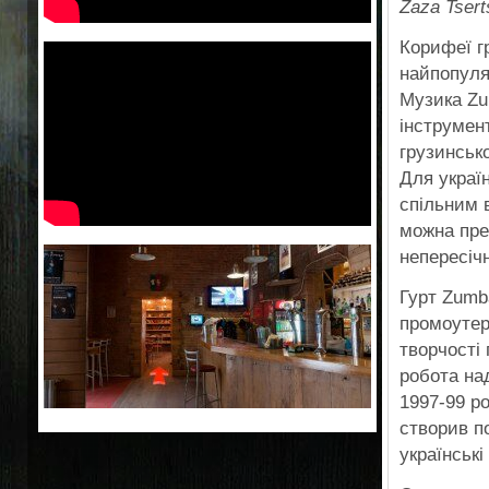
Zaza Tser
Корифеї г
найпопуля
Музика Zu
інструмен
грузинськ
Для украї
спільним 
можна пре
непересіч
Гурт Zumb
промоутер 
творчості 
робота на
1997-99 ро
створив по
українські