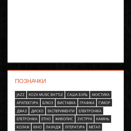
ПОЗНАЧКИ
JAZZ
KOZA MUSIC BATTLE
САША БУЛЬ
АКУСТИКА
АРХІТЕКТУРА
БЛЮЗ
ВИСТАВКА
ГРАФІКА
ГУМОР
ДЖАЗ
ДИСКО
ЕКСПЕРИМЕНТИ
ЕЛЕКТРОНІКА
ЕЛЕТРОНІКА
ЕТНО
ЖИВОПИС
ЗУСТРІЧІ
КАМІНЬ
КОЛАЖ
КІНО
ЛАУНДЖ
ЛІТЕРАТУРА
МЕТАЛ