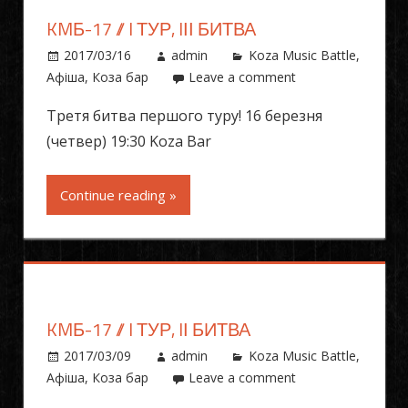
KMБ-17 // I ТУР, IІІ БИТВА
2017/03/16
admin
Koza Music Battle
,
Афіша
,
Коза бар
Leave a comment
Третя битва першого туру! 16 березня
(четвер) 19:30 Koza Bar
Continue reading »
KMБ-17 // I ТУР, IІ БИТВА
2017/03/09
admin
Koza Music Battle
,
Афіша
,
Коза бар
Leave a comment