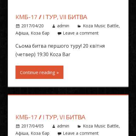
KMБ-17 // I ТУР, VIІ БИТВА
2017/04/20
admin
Koza Music Battle
,
Афіша
,
Коза бар
Leave a comment
Сьома битва першого туру! 20 квітня
(четвер) 19:30 Koza Bar
Continue reading »
KMБ-17 // I ТУР, VI БИТВА
2017/04/05
admin
Koza Music Battle
,
Афіша
,
Коза бар
Leave a comment