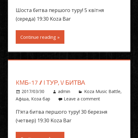
Шоста битва першого туру! 5 квітня
(середа) 19:30 Koza Bar
Continue reading »
KMБ-17 // I ТУР, V БИТВА
2017/03/30
admin
Koza Music Battle
,
Афіша
,
Коза бар
Leave a comment
П’ята битва першого туру! 30 березня
(четвер) 19:30 Koza Bar