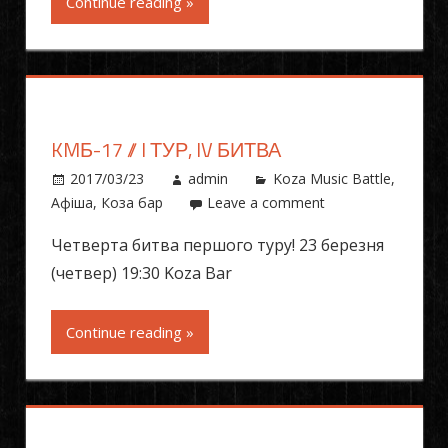
Continue reading »
KMБ-17 // I ТУР, IV БИТВА
2017/03/23
admin
Koza Music Battle
,
Афіша
,
Коза бар
Leave a comment
Четверта битва першого туру! 23 березня
(четвер) 19:30 Koza Bar
Continue reading »