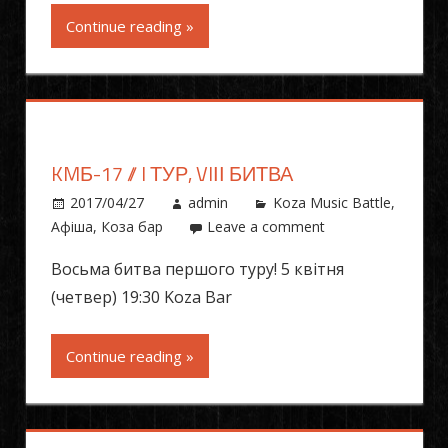
Continue reading »
KMБ-17 // I ТУР, VIІІ БИТВА
2017/04/27
admin
Koza Music Battle
,
Афіша
,
Коза бар
Leave a comment
Восьма битва першого туру! 5 квітня
(четвер) 19:30 Koza Bar
Continue reading »