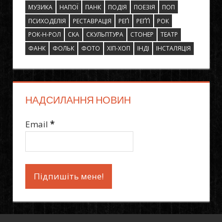
МУЗИКА
НАПОЇ
ПАНК
ПОДІЯ
ПОЕЗІЯ
ПОП
ПСИХОДЕЛІЯ
РЕСТАВРАЦІЯ
РЕҐІ
РЕҐҐІ
РОК
РОК-Н-РОЛ
СКА
СКУЛЬПТУРА
СТОНЕР
ТЕАТР
ФАНК
ФОЛЬК
ФОТО
ХІП-ХОП
ІНДІ
ІНСТАЛЯЦІЯ
НАДСИЛАННЯ НОВИН
Email
*