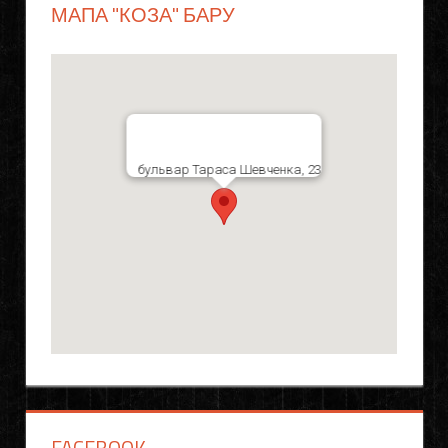
МАПА "КОЗА" БАРУ
бульвар Тараса Шевченка, 23
FACEBOOK