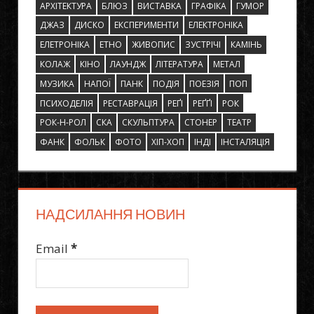
АРХІТЕКТУРА
БЛЮЗ
ВИСТАВКА
ГРАФІКА
ГУМОР
ДЖАЗ
ДИСКО
ЕКСПЕРИМЕНТИ
ЕЛЕКТРОНІКА
ЕЛЕТРОНІКА
ЕТНО
ЖИВОПИС
ЗУСТРІЧІ
КАМІНЬ
КОЛАЖ
КІНО
ЛАУНДЖ
ЛІТЕРАТУРА
МЕТАЛ
МУЗИКА
НАПОЇ
ПАНК
ПОДІЯ
ПОЕЗІЯ
ПОП
ПСИХОДЕЛІЯ
РЕСТАВРАЦІЯ
РЕҐІ
РЕҐҐІ
РОК
РОК-Н-РОЛ
СКА
СКУЛЬПТУРА
СТОНЕР
ТЕАТР
ФАНК
ФОЛЬК
ФОТО
ХІП-ХОП
ІНДІ
ІНСТАЛЯЦІЯ
НАДСИЛАННЯ НОВИН
Email
*