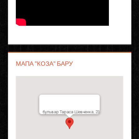
МАПА "КОЗА" БАРУ
бульвар Тараса Шевченка, 23