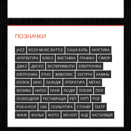
ПОЗНАЧКИ
JAZZ
KOZA MUSIC BATTLE
САША БУЛЬ
АКУСТИКА
АРХІТЕКТУРА
БЛЮЗ
ВИСТАВКА
ГРАФІКА
ГУМОР
ДЖАЗ
ДИСКО
ЕКСПЕРИМЕНТИ
ЕЛЕКТРОНІКА
ЕЛЕТРОНІКА
ЕТНО
ЖИВОПИС
ЗУСТРІЧІ
КАМІНЬ
КОЛАЖ
КІНО
ЛАУНДЖ
ЛІТЕРАТУРА
МЕТАЛ
МУЗИКА
НАПОЇ
ПАНК
ПОДІЯ
ПОЕЗІЯ
ПОП
ПСИХОДЕЛІЯ
РЕСТАВРАЦІЯ
РЕҐІ
РЕҐҐІ
РОК
РОК-Н-РОЛ
СКА
СКУЛЬПТУРА
СТОНЕР
ТЕАТР
ФАНК
ФОЛЬК
ФОТО
ХІП-ХОП
ІНДІ
ІНСТАЛЯЦІЯ