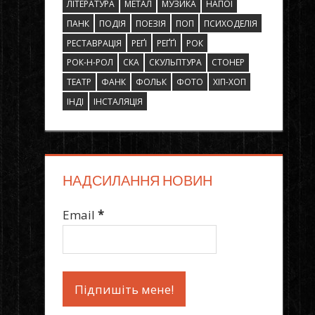
ЛІТЕРАТУРА
МЕТАЛ
МУЗИКА
НАПОЇ
ПАНК
ПОДІЯ
ПОЕЗІЯ
ПОП
ПСИХОДЕЛІЯ
РЕСТАВРАЦІЯ
РЕҐІ
РЕҐҐІ
РОК
РОК-Н-РОЛ
СКА
СКУЛЬПТУРА
СТОНЕР
ТЕАТР
ФАНК
ФОЛЬК
ФОТО
ХІП-ХОП
ІНДІ
ІНСТАЛЯЦІЯ
НАДСИЛАННЯ НОВИН
Email
*