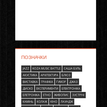
ПОЗНАЧКИ
JAZZ
KOZA MUSIC BATTLE
САША БУЛЬ
АКУСТИКА
АРХІТЕКТУРА
БЛЮЗ
ВИСТАВКА
ГРАФІКА
ГУМОР
ДЖАЗ
ДИСКО
ЕКСПЕРИМЕНТИ
ЕЛЕКТРОНІКА
ЕЛЕТРОНІКА
ЕТНО
ЖИВОПИС
ЗУСТРІЧІ
КАМІНЬ
КОЛАЖ
КІНО
ЛАУНДЖ