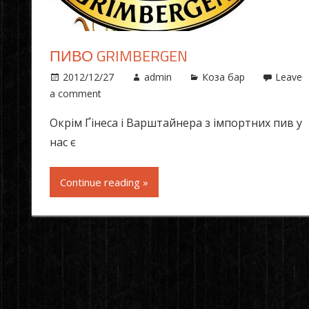
ПИВО GRIMBERGEN
2012/12/27
admin
Коза бар
Leave
a comment
Окрім Ґінеса і Варштайнера з імпортних пив у
нас є
Continue reading »