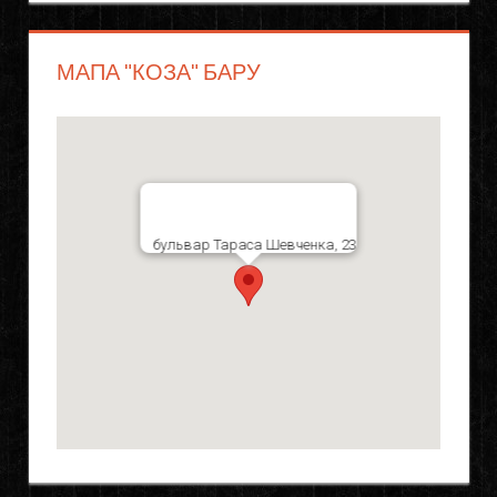
МАПА "КОЗА" БАРУ
бульвар Тараса Шевченка, 23