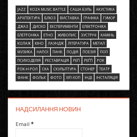
JAZZ
KOZA MUSIC BATTLE
САША БУЛЬ
АКУСТИКА
АРХІТЕКТУРА
БЛЮЗ
ВИСТАВКА
ГРАФІКА
ГУМОР
ДЖАЗ
ДИСКО
ЕКСПЕРИМЕНТИ
ЕЛЕКТРОНІКА
ЕЛЕТРОНІКА
ЕТНО
ЖИВОПИС
ЗУСТРІЧІ
КАМІНЬ
КОЛАЖ
КІНО
ЛАУНДЖ
ЛІТЕРАТУРА
МЕТАЛ
МУЗИКА
НАПОЇ
ПАНК
ПОДІЯ
ПОЕЗІЯ
ПОП
ПСИХОДЕЛІЯ
РЕСТАВРАЦІЯ
РЕҐІ
РЕҐҐІ
РОК
РОК-Н-РОЛ
СКА
СКУЛЬПТУРА
СТОНЕР
ТЕАТР
ФАНК
ФОЛЬК
ФОТО
ХІП-ХОП
ІНДІ
ІНСТАЛЯЦІЯ
НАДСИЛАННЯ НОВИН
Email
*