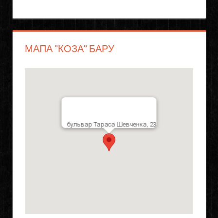
МАПА "КОЗА" БАРУ
бульвар Тараса Шевченка, 23