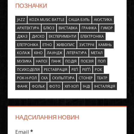
ПОЗНАЧКИ
JAZZ
KOZA MUSIC BATTLE
САША БУЛЬ
АКУСТИКА
АРХІТЕКТУРА
БЛЮЗ
ВИСТАВКА
ГРАФІКА
ГУМОР
ДЖАЗ
ДИСКО
ЕКСПЕРИМЕНТИ
ЕЛЕКТРОНІКА
ЕЛЕТРОНІКА
ЕТНО
ЖИВОПИС
ЗУСТРІЧІ
КАМІНЬ
КОЛАЖ
КІНО
ЛАУНДЖ
ЛІТЕРАТУРА
МЕТАЛ
МУЗИКА
НАПОЇ
ПАНК
ПОДІЯ
ПОЕЗІЯ
ПОП
ПСИХОДЕЛІЯ
РЕСТАВРАЦІЯ
РЕҐІ
РЕҐҐІ
РОК
РОК-Н-РОЛ
СКА
СКУЛЬПТУРА
СТОНЕР
ТЕАТР
ФАНК
ФОЛЬК
ФОТО
ХІП-ХОП
ІНДІ
ІНСТАЛЯЦІЯ
НАДСИЛАННЯ НОВИН
Email
*