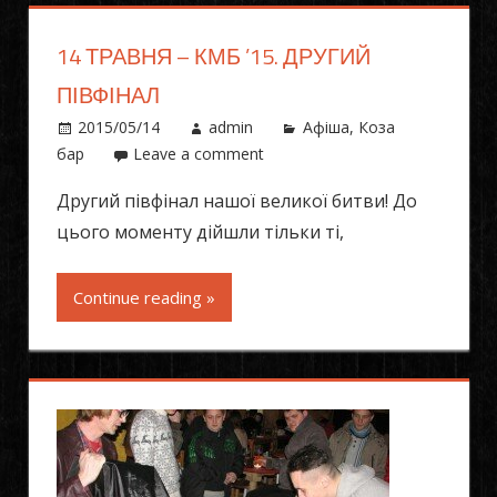
14 ТРАВНЯ – КМБ ’15. ДРУГИЙ
ПІВФІНАЛ
2015/05/14
admin
Афіша
,
Коза
бар
Leave a comment
Другий півфінал нашої великої битви! До
цього моменту дійшли тільки ті,
Continue reading »