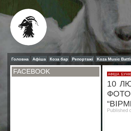
Головна
Афіша
Коза бар
Репортажі
Koza Music Battl
FACEBOOK
АФІША
БУНК
10 Л
ФОТО
“ВІРМ
Published 