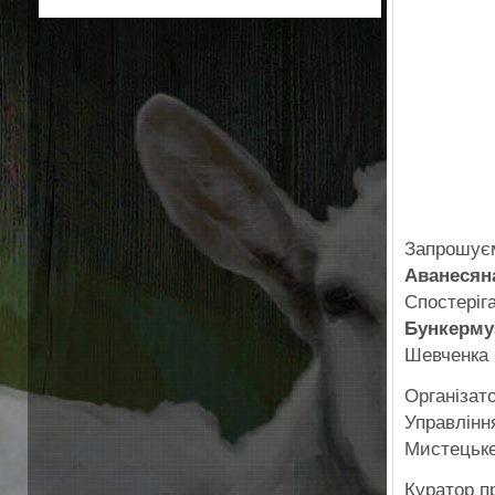
Запрошуєм
Аванесян
Спостеріг
Бункерму
Шевченка 
Організат
Управлінн
Мистецьке
Куратор п