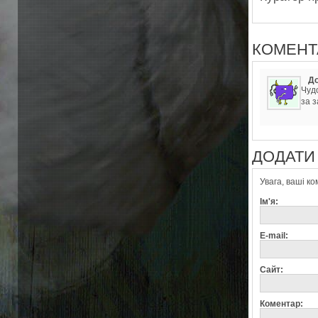
КОМЕНТ
Д
Чуд
за 
ДОДАТИ 
Увага, ваші к
Ім'я:
E-mail:
Сайт:
Коментар: