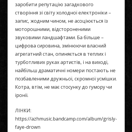
заробити репутацію загадкового
створіння зі світу холодної електроніки –
запис, жодним чином, не асоціюється із
моторошними, відстороненими
звуковими ландшафтами. Ба більше –
цифрова сировина, змінюючи власний
агрегатний стан, опиняється в теплих і
турботливих руках артистів, і на виході,
найбільш драматичні номери постають не
позбавленими дружньої, скромної усмішки.
Котра, втім, не має стосунку до гумору чи
іронії.
ЛІНКИ:
https://azhmusic.bandcamp.com/album/grisly-
faye-drown