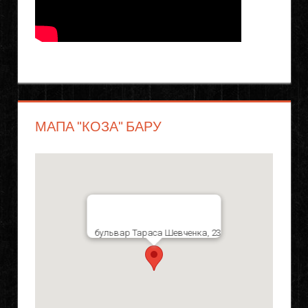
МАПА "КОЗА" БАРУ
бульвар Тараса Шевченка, 23