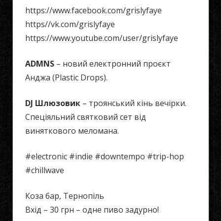
https://www.facebook.com/grislyfaye
https//vk.com/grislyfaye
https://www.youtube.com/user/grislyfaye
ADMNS
– новий електронний проєкт
Анджа (Plastic Drops).
DJ Шлюзовик
– троянський кінь вечірки.
Спеціяльний святковий сет від
виняткового меломана.
#electronic #indie #downtempo #trip-hop
#chillwave
Коза бар, Тернопіль
Вхід – 30 грн – одне пиво задурно!