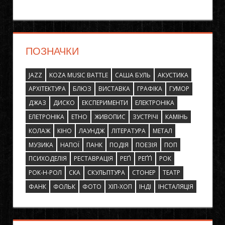
ПОЗНАЧКИ
JAZZ
KOZA MUSIC BATTLE
САША БУЛЬ
АКУСТИКА
АРХІТЕКТУРА
БЛЮЗ
ВИСТАВКА
ГРАФІКА
ГУМОР
ДЖАЗ
ДИСКО
ЕКСПЕРИМЕНТИ
ЕЛЕКТРОНІКА
ЕЛЕТРОНІКА
ЕТНО
ЖИВОПИС
ЗУСТРІЧІ
КАМІНЬ
КОЛАЖ
КІНО
ЛАУНДЖ
ЛІТЕРАТУРА
МЕТАЛ
МУЗИКА
НАПОЇ
ПАНК
ПОДІЯ
ПОЕЗІЯ
ПОП
ПСИХОДЕЛІЯ
РЕСТАВРАЦІЯ
РЕҐІ
РЕҐҐІ
РОК
РОК-Н-РОЛ
СКА
СКУЛЬПТУРА
СТОНЕР
ТЕАТР
ФАНК
ФОЛЬК
ФОТО
ХІП-ХОП
ІНДІ
ІНСТАЛЯЦІЯ