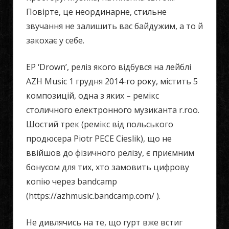
Повірте, це неординарне, стильне
звучання не залишить вас байдужим, а то й
закохає у себе.
EP ‘Drown’, реліз якого відбувся на лейблі
AZH Music 1 грудня 2014-го року, містить 5
композицій, одна з яких – ремікс
столичного електронного музиканта r.roo.
Шостий трек (ремікс від польського
продюсера Piotr PECE Cieslik), що не
ввійшов до фізичного релізу, є приємним
бонусом для тих, хто замовить цифрову
копію через bandcamp
(https://azhmusic.bandcamp.com/ ).
Не дивлячись на те, що гурт вже встиг