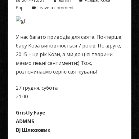
2014/12/27
admin
Афіша
,
Коза
бар
Leave a comment
У нас багато приводів для свята. По-перше,
бару Коза виповнюється 7 років. По-друге,
2015 – це рік Кози, а ми до цієї тварини
маємо певні сантименти:) Тож,
розпочинаємо серію святкувань!
27 грудня, субота
21:00
Gristly Faye
ADMNS
DJ Шлюзовик