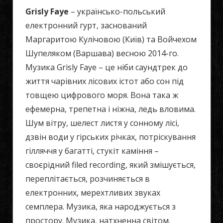
Grisly Faye
– українсько-польський
електронний гурт, заснований
Маргаритою Кулічовою (Київ) та Войчехом
Шупеляком (Варшава) весною 2014-го.
Музика Grisly Faye – це ніби саундтрек до
життя чарівних лісових істот або сон під
товщею цифрового моря. Вона така ж
ефемерна, трепетна і ніжна, ледь вловима.
Шум вітру, шелест листя у сонному лісі,
дзвін води у гірських річках, потріскування
гілляччя у багатті, стукіт каміння –
своєрідний filed recording, який змішується,
переплітається, розчиняється в
електронних, мерехтливих звуках
семплера. Музика, яка народжується з
простору. Музика, натхненна світом.