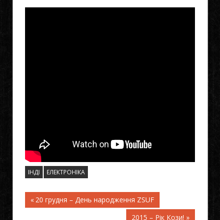
ІНДІ
ЕЛЕКТРОНІКА
Previous
20 грудня – День народження ZSUF
Навігація
Post:
Next
2015 – Рік Кози!