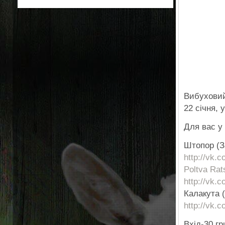
Вибуховий 
22 січня, 
Для вас у 
Штопор (З
http://vk.c
Poltva Rat
http://vk.c
Калакута 
http://vk.
Вхід-30 гр