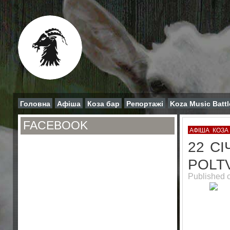
Головна
Афіша
Коза бар
Репортажі
Koza Music Battl
FACEBOOK
АФІША
КОЗА
22 С
POLT
Published 