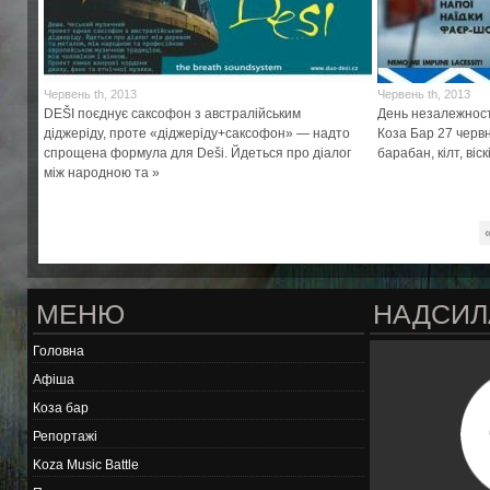
Червень th, 2013
Червень th, 2013
DEŠI поєднує саксофон з австралійським
День незалежност
діджеріду, проте «діджеріду+саксофон» — надто
Коза Бар 27 червн
спрощена формула для Deši. Йдеться про діалог
барабан, кілт, віск
між народною та »
МЕНЮ
НАДСИЛ
Головна
Афіша
Коза бар
Репортажі
Koza Music Battle