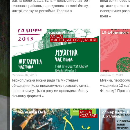
Sasha Boole (Саша Буль) – фолк-сінгер, автор і
Іноді вони поверт
виконавець пісень, народжених на межі блюзу,
артисти грали в о
кантрі, фолку та регтаймів. Грає на »
електричних розря
вони »
28 серпня – Мистецький пікнік під
10-14 липня 
замком
АФІША
МИСТЕЦЬКЕ ОБ'ЄДНАННЯ
Серпень th, 2013
Липень th, 2013
Тернопільська міська рада та Мистецьке
Музика, перформа
об’єднання Коза продовжують традицію свята
учасників з 12 кра
нашого замку. Цього року ми проводимо його у
Фінляндії. Протяго
вільному форматі »
28 червня – Deši
27 червня – 
АФІША
КОЗА БАР
Шотландії!