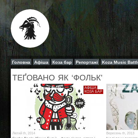
Головна
Афіша
Коза бар
Репортажі
Koza Music Battl
ТЕҐОВАНО ЯК ‘ФОЛЬК’
7 лютого – Саша Буль
15 вересня –
АФІША
КОЗА БАР
Лютий th, 2014
Вересень th, 2013